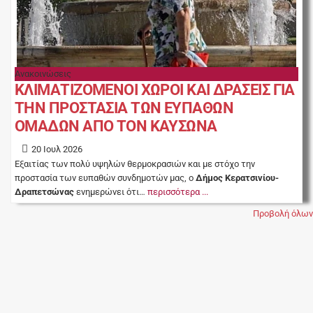
Ανακοινώσεις
ΚΛΙΜΑΤΙΖΟΜΕΝΟΙ ΧΩΡΟΙ ΚΑΙ ΔΡΑΣΕΙΣ ΓΙΑ
ΤΗΝ ΠΡΟΣΤΑΣΙΑ ΤΩΝ ΕΥΠΑΘΩΝ
ΟΜΑΔΩΝ ΑΠΟ ΤΟΝ ΚΑΥΣΩΝΑ
20 Ιουλ 2026
Εξαιτίας των πολύ υψηλών θερμοκρασιών και με στόχο την
προστασία των ευπαθών συνδημοτών μας, ο
Δήμος Κερατσινίου-
Δραπετσώνας
ενημερώνει ότι…
περισσότερα ...
Προβολή όλων