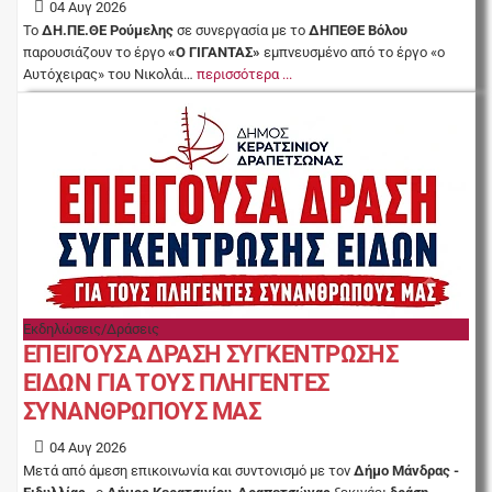
04 Αυγ 2026
Το
ΔΗ.ΠΕ.ΘΕ Ρούμελης
σε συνεργασία με το
ΔΗΠΕΘΕ Βόλου
παρουσιάζουν το έργο
«Ο ΓΙΓΑΝΤΑΣ»
εμπνευσμένο από το έργο «ο
Αυτόχειρας» του Νικολάι…
περισσότερα ...
Εκδηλώσεις/Δράσεις
ΕΠΕΙΓΟΥΣΑ ΔΡΑΣΗ ΣΥΓΚΕΝΤΡΩΣΗΣ
ΕΙΔΩΝ ΓΙΑ ΤΟΥΣ ΠΛΗΓΕΝΤΕΣ
ΣΥΝΑΝΘΡΩΠΟΥΣ ΜΑΣ
04 Αυγ 2026
Μετά από άμεση επικοινωνία και συντονισμό με τον
Δήμο Μάνδρας -