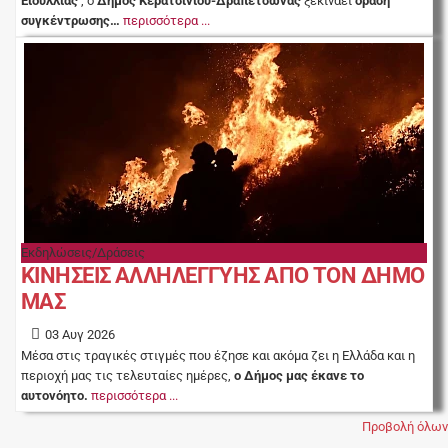
Ειδυλλίας
, ο
Δήμος Κερατσινίου-Δραπετσώνας
ξεκινάει
δράση
συγκέντρωσης…
περισσότερα ...
Εκδηλώσεις/Δράσεις
ΚΙΝΗΣΕΙΣ ΑΛΛΗΛΕΓΓΥΗΣ ΑΠΟ ΤΟΝ ΔΗΜΟ
ΜΑΣ
03 Αυγ 2026
Μέσα στις τραγικές στιγμές που έζησε και ακόμα ζει η Ελλάδα και η
περιοχή μας τις τελευταίες ημέρες,
ο Δήμος μας έκανε το
αυτονόητο.
περισσότερα ...
Προβολή όλων