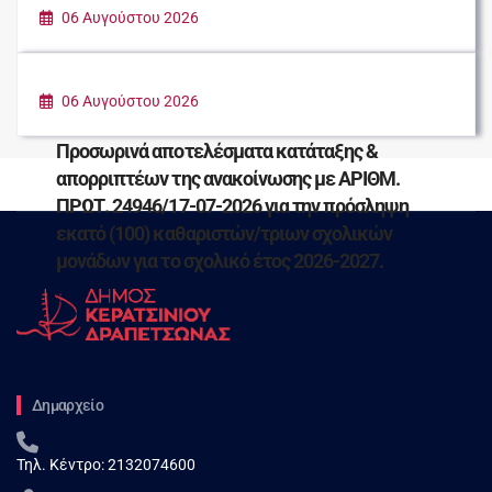
06 Αυγούστου 2026
ΠΑΡΑΔΟΣΗ ΕΙΔΩΝ ΠΡΩΤΗΣ ΑΝΑΓΚΗΣ ΓΙΑ
ΤΟΥΣ ΠΛΗΓΕΝΤΕΣ ΣΥΝΑΝΘΡΩΠΟΥΣ ΜΑΣ
06 Αυγούστου 2026
Προσωρινά αποτελέσματα κατάταξης &
απορριπτέων της ανακοίνωσης με ΑΡΙΘΜ.
ΠΡΩΤ. 24946/17-07-2026 για την πρόσληψη
εκατό (100) καθαριστών/τριων σχολικών
μονάδων για το σχολικό έτος 2026-2027.
Δημαρχείο
Τηλ. Κέντρο:
2132074600