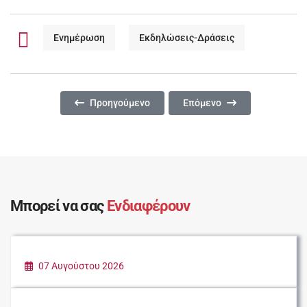
Ενημέρωση
Εκδηλώσεις-Δράσεις
Προηγούμενο Άρθρο: ΗΜΕΡΑ ΥΙΟΘΕΣΙΑΣ ΑΔΕΣΠΟΤΩ
Επόμενο Άρθρο: ΠΕΡΙΠΑΤΟ
Προηγούμενο
Επόμενο
Μπορεί να σας
Ενδιαφέρουν
07 Αυγούστου 2026
ΚΑΛΟΚΑΙΡΙ ΣΤΗΝ ΠΟΛΗ