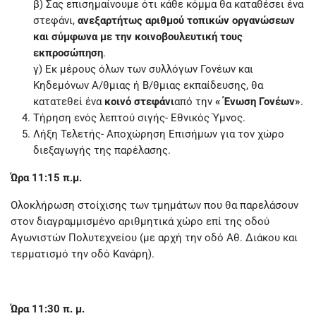
β) Σας επισημαίνουμε ότι κάθε κόμμα θα καταθέσει ένα
στεφάνι,
ανεξαρτήτως αριθμού τοπικών οργανώσεων
και σύμφωνα με την κοινοβουλευτική τους
εκπροσώπηση
.
γ) Εκ μέρους όλων των συλλόγων Γονέων και
Κηδεμόνων Α/θμιας ή Β/θμιας εκπαίδευσης, θα
κατατεθεί ένα
κοινό στεφάνι
από την
« Ένωση Γονέων»
.
Τήρηση ενός λεπτού σιγής- Εθνικός Ύμνος.
Λήξη Τελετής- Αποχώρηση Επισήμων για τον χώρο
διεξαγωγής της παρέλασης.
Ώρα 11:15 π.μ.
Ολοκλήρωση στοίχισης των τμημάτων που θα παρελάσουν
στον διαγραμμισμένο αριθμητικά χώρο επί της οδού
Αγωνιστών Πολυτεχνείου (με αρχή την οδό Αθ. Διάκου και
τερματισμό την οδό Κανάρη).
Ώρα 11:30 π. μ.