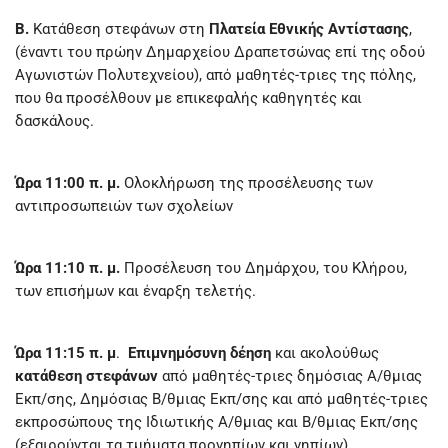
Β.
Κατάθεση στεφάνων στη
Πλατεία Εθνικής Αντίστασης
,
(έναντι του πρώην Δημαρχείου Δραπετσώνας επί της οδού
Αγωνιστών Πολυτεχνείου), από μαθητές-τριες της πόλης,
που θα προσέλθουν με επικεφαλής καθηγητές και
δασκάλους.
Ώρα 11:00 π. μ.
Ολοκλήρωση της προσέλευσης των
αντιπροσωπειών των σχολείων
Ώρα 11:10 π. μ.
Προσέλευση του Δημάρχου, του Κλήρου,
των επισήμων και έναρξη τελετής.
Ώρα 11:15 π. μ
.
Επιμνημόσυνη δέηση
και ακολούθως
κατάθεση στεφάνων
από μαθητές-τριες δημόσιας Α/θμιας
Εκπ/σης, Δημόσιας Β/θμιας Εκπ/σης και από μαθητές-τριες
εκπροσώπους της Ιδιωτικής Α/θμιας και Β/θμιας Εκπ/σης
(εξαιρούνται τα τμήματα προνηπίων και νηπίων).