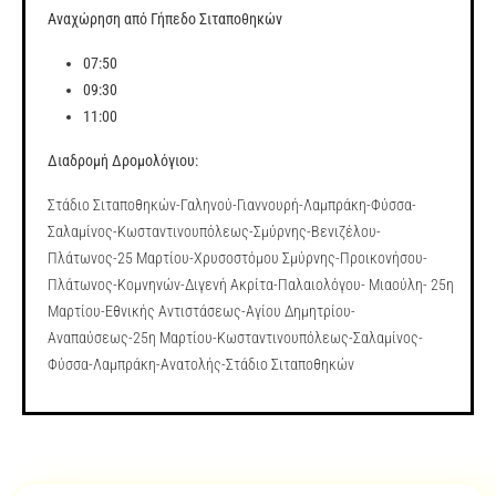
Αναχώρηση από Γήπεδο Σιταποθηκών
07:50
09:30
11:00
Διαδρομή Δρομολόγιου:
Στάδιο Σιταποθηκών-Γαληνού-Γιαννουρή-Λαμπράκη-Φύσσα-
Σαλαμίνος-Κωσταντινουπόλεως-Σμύρνης-Βενιζέλου-
Πλάτωνος-25 Μαρτίου-Χρυσοστόμου Σμύρνης-Προικονήσου-
Πλάτωνος-Κομνηνών-Διγενή Ακρίτα-Παλαιολόγου- Μιαούλη- 25η
Μαρτίου-Εθνικής Αντιστάσεως-Αγίου Δημητρίου-
Αναπαύσεως-25η Μαρτίου-Κωσταντινουπόλεως-Σαλαμίνος-
Φύσσα-Λαμπράκη-Ανατολής-Στάδιο Σιταποθηκών