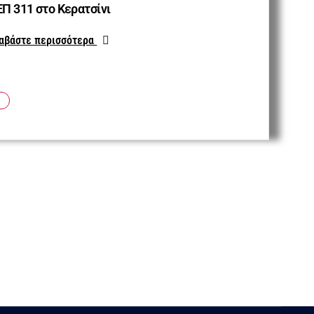
Π 311 στο Κερατσίνι
αβάστε περισσότερα