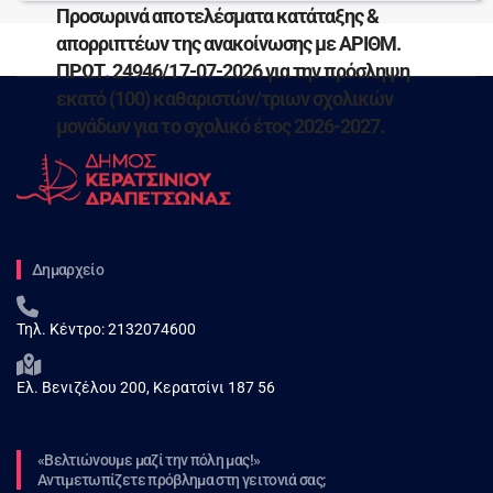
Προσωρινά αποτελέσματα κατάταξης &
απορριπτέων της ανακοίνωσης με ΑΡΙΘΜ.
ΠΡΩΤ. 24946/17-07-2026 για την πρόσληψη
εκατό (100) καθαριστών/τριων σχολικών
μονάδων για το σχολικό έτος 2026-2027.
Δημαρχείο
Τηλ. Κέντρο:
2132074600
Ελ. Βενιζέλου 200, Κερατσίνι 187 56
«Βελτιώνουμε μαζί την πόλη μας!»
Αντιμετωπίζετε πρόβλημα στη γειτονιά σας;