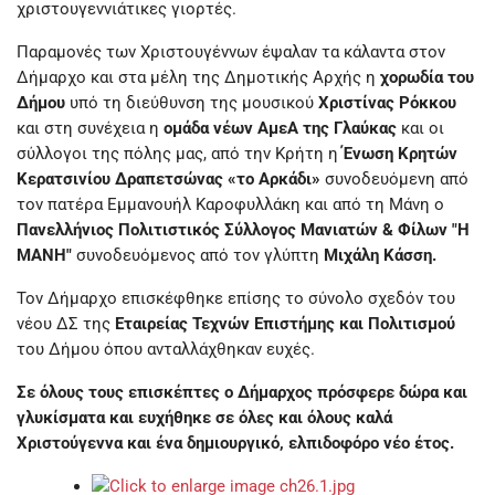
χριστουγεννιάτικες γιορτές.
Παραμονές των Χριστουγέννων έψαλαν τα κάλαντα στον
Δήμαρχο και στα μέλη της Δημοτικής Αρχής η
χορωδία του
Δήμου
υπό τη διεύθυνση της μουσικού
Χριστίνας Ρόκκου
και στη συνέχεια η
ομάδα νέων ΑμεΑ της Γλαύκας
και οι
σύλλογοι της πόλης μας, από την Κρήτη η
Ένωση Κρητών
Κερατσινίου Δραπετσώνας «το Αρκάδι»
συνοδευόμενη από
τον πατέρα Εμμανουήλ Καροφυλλάκη και από τη Μάνη ο
Πανελλήνιος Πολιτιστικός Σύλλογος Μανιατών & Φίλων "Η
ΜΑΝΗ"
συνοδευόμενος από τον γλύπτη
Μιχάλη Κάσση.
Τον Δήμαρχο επισκέφθηκε επίσης το σύνολο σχεδόν του
νέου ΔΣ της
Εταιρείας Τεχνών Επιστήμης και Πολιτισμού
του Δήμου όπου ανταλλάχθηκαν ευχές.
Σε όλους τους επισκέπτες ο Δήμαρχος πρόσφερε δώρα και
γλυκίσματα και ευχήθηκε σε όλες και όλους καλά
Χριστούγεννα και ένα δημιουργικό, ελπιδοφόρο νέο έτος.