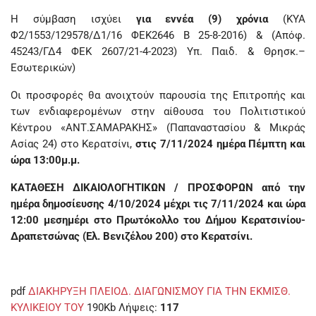
Η σύμβαση ισχύει
για εννέα (9) χρόνια
(ΚΥΑ
Φ2/1553/129578/Δ1/16 ΦΕΚ2646 Β 25-8-2016) & (Απόφ.
45243/ΓΔ4 ΦΕΚ 2607/21-4-2023) Υπ. Παιδ. & Θρησκ.–
Εσωτερικών)
Οι προσφορές θα ανοιχτούν παρουσία της Επιτροπής και
των ενδιαφερομένων στην αίθουσα του Πολιτιστικού
Κέντρου «ΑΝΤ.ΣΑΜΑΡΑΚΗΣ» (Παπαναστασίου & Μικράς
Ασίας 24) στο Κερατσίνι,
στις 7/11/2024 ημέρα Πέμπτη και
ώρα 13:00μ.μ.
ΚΑΤΑΘΕΣΗ ΔΙΚΑΙΟΛΟΓΗΤΙΚΩΝ / ΠΡΟΣΦΟΡΩΝ από την
ημέρα δημοσίευσης 4/10/2024 μέχρι τις 7/11/2024 και ώρα
12:00 μεσημέρι στο Πρωτόκολλο του Δήμου Κερατσινίου-
Δραπετσώνας (Ελ. Βενιζέλου 200) στο Κερατσίνι.
pdf
ΔΙΑΚΗΡΥΞΗ ΠΛΕΙΟΔ. ΔΙΑΓΩΝΙΣΜΟΥ ΓΙΑ ΤΗΝ ΕΚΜΙΣΘ.
ΚΥΛΙΚΕΙΟΥ ΤΟΥ
190Kb
Λήψεις:
117