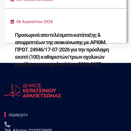
ΠΑΡΑΔΟΣΗ ΕΙΔΩΝ ΠΡΩΤΗΣ ΑΝΑΓΚΗΣ ΓΙΑ
ΤΟΥΣ ΠΛΗΓΕΝΤΕΣ ΣΥΝΑΝΘΡΩΠΟΥΣ ΜΑΣ
06 Αυγούστου 2026
Προσωρινά αποτελέσματα κατάταξης &
απορριπτέων της ανακοίνωσης με ΑΡΙΘΜ.
ΠΡΩΤ. 24946/17-07-2026 για την πρόσληψη
εκατό (100) καθαριστών/τριων σχολικών
μονάδων για το σχολικό έτος 2026-2027.
Δημαρχείο
Τηλ. Κέντρο:
2132074600