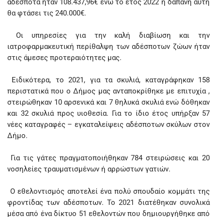
αδέσποτα ήταν 108.437,96€ ενώ το έτος 2022 η δαπάνη αυτή
θα φτάσει τις 240.000€.
Οι υπηρεσίες για την καλή διαβίωση και την
ιατροφαρμακευτική περίθαλψη των αδέσποτων ζώων ήταν
στις άμεσες προτεραιότητες μας.
Ειδικότερα, το 2021, για τα σκυλιά, καταγράφηκαν 158
περιστατικά που ο Δήμος μας ανταποκρίθηκε με επιτυχία ,
στειρώθηκαν 10 αρσενικά και 7 θηλυκά σκυλιά ενώ δόθηκαν
και 32 σκυλιά προς υιοθεσία. Για το ίδιο έτος υπήρξαν 57
νέες καταγραφές – εγκαταλείψεις αδέσποτων σκύλων στον
Δήμο.
Για τις γάτες πραγματοποιήθηκαν 784 στειρώσεις και 20
νοσηλείες τραυματισμένων ή αρρώστων γατιών.
Ο εθελοντισμός αποτελεί ένα πολύ σπουδαίο κομμάτι της
φροντίδας των αδέσποτων. Το 2021 διατέθηκαν συνολικά
μέσα από ένα δίκτυο 51 εθελοντών που δημιουργήθηκε από