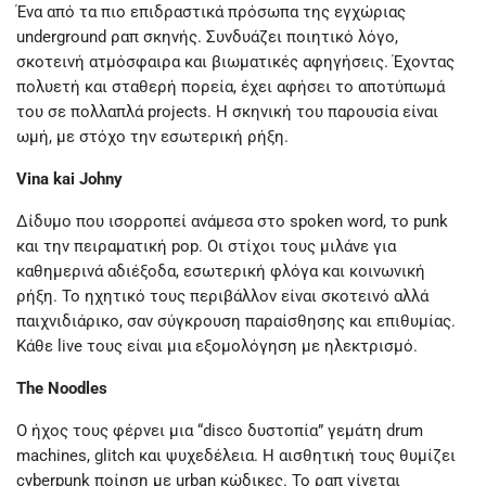
Ένα από τα πιο επιδραστικά πρόσωπα της εγχώριας
underground ραπ σκηνής. Συνδυάζει ποιητικό λόγο,
σκοτεινή ατμόσφαιρα και βιωματικές αφηγήσεις. Έχοντας
πολυετή και σταθερή πορεία, έχει αφήσει το αποτύπωμά
του σε πολλαπλά projects. Η σκηνική του παρουσία είναι
ωμή, με στόχο την εσωτερική ρήξη.
Vina kai Johny
Δίδυμο που ισορροπεί ανάμεσα στο spoken word, το punk
και την πειραματική pop. Οι στίχοι τους μιλάνε για
καθημερινά αδιέξοδα, εσωτερική φλόγα και κοινωνική
ρήξη. Το ηχητικό τους περιβάλλον είναι σκοτεινό αλλά
παιχνιδιάρικο, σαν σύγκρουση παραίσθησης και επιθυμίας.
Κάθε live τους είναι μια εξομολόγηση με ηλεκτρισμό.
The Noodles
Ο ήχος τους φέρνει μια “disco δυστοπία” γεμάτη drum
machines, glitch και ψυχεδέλεια. Η αισθητική τους θυμίζει
cyberpunk ποίηση με urban κώδικες. Το ραπ γίνεται