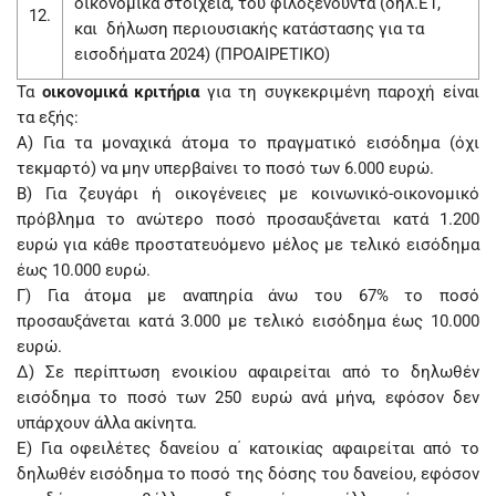
οικονομικά στοιχεία, του φιλοξενούντα (δηλ.Ε1,
12.
και δήλωση περιουσιακής κατάστασης για τα
εισοδήματα 2024) (ΠΡΟΑΙΡΕΤΙΚΟ)
Τα
οικονομικά κριτήρια
για τη συγκεκριμένη παροχή είναι
τα εξής:
Α) Για τα μοναχικά άτομα το πραγματικό εισόδημα (όχι
τεκμαρτό) να μην υπερβαίνει το ποσό των 6.000 ευρώ.
Β) Για ζευγάρι ή οικογένειες με κοινωνικό-οικονομικό
πρόβλημα το ανώτερο ποσό προσαυξάνεται κατά 1.200
ευρώ για κάθε προστατευόμενο μέλος με τελικό εισόδημα
έως 10.000 ευρώ.
Γ) Για άτομα με αναπηρία άνω του 67% το ποσό
προσαυξάνεται κατά 3.000 με τελικό εισόδημα έως 10.000
ευρώ.
Δ) Σε περίπτωση ενοικίου αφαιρείται από το δηλωθέν
εισόδημα το ποσό των 250 ευρώ ανά μήνα, εφόσον δεν
υπάρχουν άλλα ακίνητα.
Ε) Για οφειλέτες δανείου α΄ κατοικίας αφαιρείται από το
δηλωθέν εισόδημα το ποσό της δόσης του δανείου, εφόσον