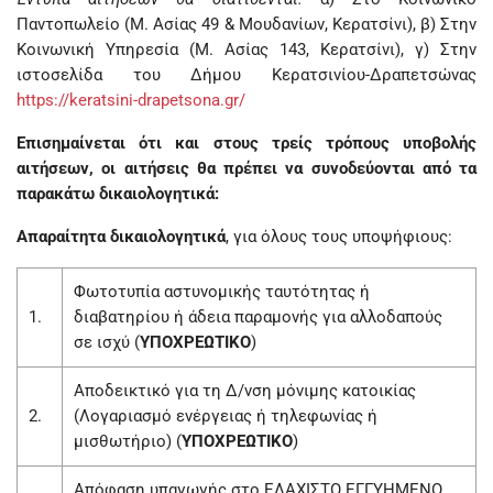
Παντοπωλείο (Μ. Ασίας 49 & Μουδανίων, Κερατσίνι), β) Στην
Κοινωνική Υπηρεσία (Μ. Ασίας 143, Κερατσίνι), γ) Στην
ιστοσελίδα του Δήμου Κερατσινίου-Δραπετσώνας
https://keratsini-drapetsona.gr/
Επισημαίνεται ότι και στους τρείς τρόπους υποβολής
αιτήσεων, οι αιτήσεις θα πρέπει να συνοδεύονται από τα
παρακάτω δικαιολογητικά:
Απαραίτητα δικαιολογητικά
, για όλους τους υποψήφιους:
Φωτοτυπία αστυνομικής ταυτότητας ή
1.
διαβατηρίου ή άδεια παραμονής για αλλοδαπούς
σε ισχύ (
ΥΠΟΧΡΕΩΤΙΚΟ
)
Αποδεικτικό για τη Δ/νση μόνιμης κατοικίας
2.
(Λογαριασμό ενέργειας ή τηλεφωνίας ή
μισθωτήριο) (
ΥΠΟΧΡΕΩΤΙΚΟ
)
Απόφαση υπαγωγής στο ΕΛΑΧΙΣΤΟ ΕΓΓΥΗΜΕΝΟ