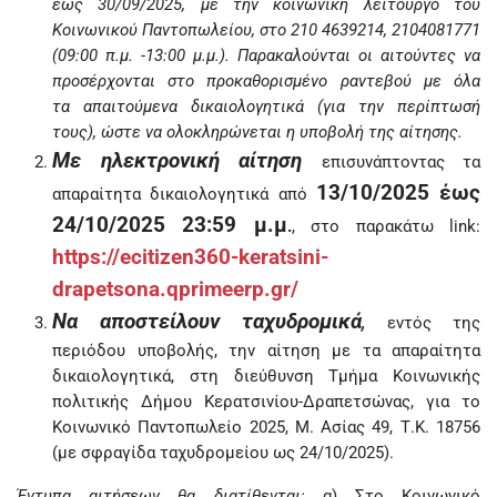
έως 30/09/2025, με την κοινωνική λειτουργό του
Κοινωνικού Παντοπωλείου, στο 210 4639214, 2104081771
(09:00 π.μ. -13:00 μ.μ.).
Παρακαλούνται οι αιτούντες να
προσέρχονται στο προκαθορισμένο ραντεβού με όλα
τα
απαιτούμενα δικαιολογητικά (για την περίπτωσή
τους), ώστε να ολοκληρώνεται η υποβολή
της αίτησης.
M
ε ηλεκτρονική αίτηση
επισυνάπτοντας τα
13/10/2025 έως
απαραίτητα δικαιολογητικά από
24/10/2025 23:59 μ.μ
.
, στο παρακάτω link:
https://ecitizen360-keratsini-
drapetsona.qprimeerp.gr/
Να αποστείλουν ταχυδρομικά
,
εντός της
περιόδου υποβολής, την αίτηση με τα απαραίτητα
δικαιολογητικά, στη διεύθυνση Τμήμα Κοινωνικής
πολιτικής Δήμου Κερατσινίου-Δραπετσώνας, για το
Κοινωνικό Παντοπωλείο 2025, Μ. Ασίας 49, Τ.Κ. 18756
(με σφραγίδα ταχυδρομείου ως 24/10/2025).
Έντυπα αιτήσεων θα διατίθενται:
α) Στο Κοινωνικό