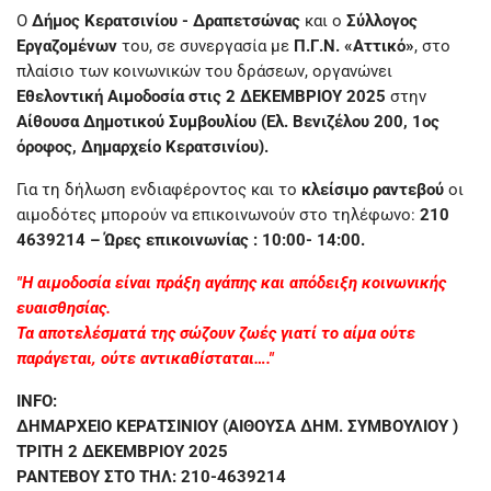
Ο
Δήμος Κερατσινίου - Δραπετσώνας
και ο
Σύλλογος
Εργαζομένων
του, σε συνεργασία με
Π.Γ.Ν. «Αττικό»
, στο
πλαίσιο των κοινωνικών του δράσεων, οργανώνει
Εθελοντική Αιμοδοσία στις 2 ΔΕΚΕΜΒΡΙΟY 2025
στην
Αίθουσα Δημοτικού Συμβουλίου (Ελ. Βενιζέλου 200, 1ος
όροφος, Δημαρχείο Κερατσινίου).
Για τη δήλωση ενδιαφέροντος και το
κλείσιμο ραντεβού
οι
αιμοδότες μπορούν να επικοινωνούν στο τηλέφωνο:
210
4639214 – Ώρες επικοινωνίας : 10:00- 14:00.
"Η αιμοδοσία είναι πράξη αγάπης και απόδειξη κοινωνικής
ευαισθησίας.
Τα αποτελέσματά της σώζουν ζωές γιατί το αίμα ούτε
παράγεται, ούτε αντικαθίσταται…."
INFO:
ΔΗΜΑΡΧΕΙΟ ΚΕΡΑΤΣΙΝΙΟΥ (ΑΙΘΟΥΣΑ ΔΗΜ. ΣΥΜΒΟΥΛΙΟΥ )
ΤΡΙΤΗ 2 ΔΕΚΕΜΒΡΙΟΥ 2025
ΡΑΝΤΕΒΟΥ ΣΤΟ ΤΗΛ: 210-4639214