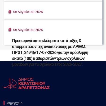
ΚΑΛΟΚΑΙΡΙ ΣΤΗΝ ΠΟΛΗ
06 Αυγούστου 2026
ΠΑΡΑΔΟΣΗ ΕΙΔΩΝ ΠΡΩΤΗΣ ΑΝΑΓΚΗΣ ΓΙΑ
ΤΟΥΣ ΠΛΗΓΕΝΤΕΣ ΣΥΝΑΝΘΡΩΠΟΥΣ ΜΑΣ
06 Αυγούστου 2026
Προσωρινά αποτελέσματα κατάταξης &
απορριπτέων της ανακοίνωσης με ΑΡΙΘΜ.
ΠΡΩΤ. 24946/17-07-2026 για την πρόσληψη
εκατό (100) καθαριστών/τριων σχολικών
μονάδων για το σχολικό έτος 2026-2027.
Δημαρχείο