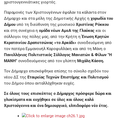
χριστουγεννιάτικες γιορτές.
Παραμονές των Χριστουγέννων έψαλαν τα κάλαντα στον
Δήμαρχο και στα μέλη της Δημοτικής Αρχής η
χορωδία του
Δήμου
υπό τη διεύθυνση της μουσικού
Χριστίνας Ρόκκου
και στη συνέχεια η
ομάδα νέων ΑμεΑ της Γλαύκας
και οι
σύλλογοι της πόλης μας, από την Κρήτη η
Ένωση Κρητών
Κερατσινίου Δραπετσώνας «το Αρκάδι»
συνοδευόμενη από
τον πατέρα Εμμανουήλ Καροφυλλάκη και από τη Μάνη ο
Πανελλήνιος Πολιτιστικός Σύλλογος Μανιατών & Φίλων "Η
ΜΑΝΗ"
συνοδευόμενος από τον γλύπτη
Μιχάλη Κάσση.
Τον Δήμαρχο επισκέφθηκε επίσης το σύνολο σχεδόν του
νέου ΔΣ της
Εταιρείας Τεχνών Επιστήμης και Πολιτισμού
του Δήμου όπου ανταλλάχθηκαν ευχές.
Σε όλους τους επισκέπτες ο Δήμαρχος πρόσφερε δώρα και
γλυκίσματα και ευχήθηκε σε όλες και όλους καλά
Χριστούγεννα και ένα δημιουργικό, ελπιδοφόρο νέο έτος.