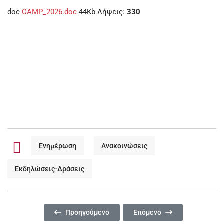
doc
CAMP_2026.doc
44Kb
Λήψεις:
330
Ενημέρωση
Ανακοινώσεις
Εκδηλώσεις-Δράσεις
Προηγούμενο Άρθρο: ΜΗΝΥΜΑ ΔΗΜΑΡΧΟΥ ΧΡΗΣΤΟ
Επόμενο Άρθρο: ΚΙ ΟΜΩΣ ΜΥ
Προηγούμενο
Επόμενο