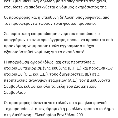
έστω μια υπεύθυνη δήλωση με τα απαραίτητα στοιχεία),
έτσι ώστε να αποδεικνύεται ο νόμιμος εκπρόσωπος της
Οι προσφορές και η υπεύθυνη δήλωση υπογράφονται από
τον προσφέροντα, εφόσον είναι φυσικό πρόσωπο.
Σε περίπτωση εκπροσώπησης νομικού προσώπου, ο
υπογράφων τα ανωτέρω έγγραφα, πρέπει να προκύπτει από
προσκόμιση νομιμοποιητικών εγγράφων ότι έχει
εξουσιοδοτηθεί νομίμως για το σκοπό αυτό.
Η υποχρέωση αφορά ιδίως: αα) στις περιπτώσεις
εταιρειών περιορισμένης ευθύνης (Ε.Π.Ε.) και προσωπικών
εταιρειών (Ο.Ε. και Ε.Ε.), τους διαχειριστές, ββ) στις
περιπτώσεις ανωνύμων εταιρειών (Α.Ε.), τον Διευθύνοντα
Σύμβουλο, καθώς και όλα τα μέλη του Διοικητικού
Συμβουλίου.
Οι προσφορές δύνανται να σταλούν είτε με ηλεκτρονικό
ταχυδρομείο, είτε ταχυδρομικά ή με άλλον τρόπο στο Δήμο
στη Διεύθυνση : Ελευθερίου Βενιζέλου 200,