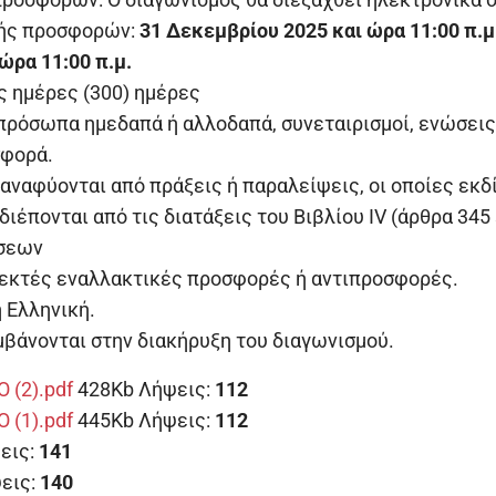
λής προσφορών:
31 Δεκεμβρίου 2025 και ώρα 11:00 π.μ
ώρα 11:00 π.μ.
ς ημέρες (300) ημέρες
 πρόσωπα ημεδαπά ή αλλοδαπά, συνεταιρισμοί, ενώσει
σφορά.
ναφύονται από πράξεις ή παραλείψεις, οι οποίες εκδ
διέπονται από τις διατάξεις του Βιβλίου ΙV (άρθρα 345
άσεων
δεκτές εναλλακτικές προσφορές ή αντιπροσφορές.
 Ελληνική.
μβάνονται στην διακήρυξη του διαγωνισμού.
(2).pdf
428Kb
Λήψεις:
112
(1).pdf
445Kb
Λήψεις:
112
εις:
141
εις:
140