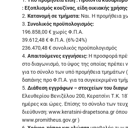
: Εξοπλισμός κουζίνας, είδη οικιακής χρήση
2.
Κατανομή σε τμήματα:
Ναι. Η προμήθεια χω
3.
Συνολικός προϋπολογισμός:
196.858,00 € χωρίς Φ.Π.Α.
39.612,48 € Φ.Π.Α. (6%-24%)
236.470,48 € συνολικός προϋπολογισμός
4.
Απαιτούμενες εγγυήσεις:
Η προσφορά πρέπ
στο διαγωνισμό, το ύψος της οποίας πρέπει 
για το σύνολο των υπό προμήθεια τμημάτων (
δαπάνης προ Φ.Π.Α. για τα συγκεκριμένα τμή
5.
Διάθεση εγγράφων – στοιχείων
του διαγω
Ελευθερίου Βενιζέλου 200, Κερατσίνι Τ.Κ. 1
ημέρες και ώρες. Επίσης το σύνολο των τευχ
διεύθυνση: www.keratsini-drapetsona.gr όπο
www.promitheus.gov.gr )
6.
Χρόνος, τόπος και γλώσσα
υποβολής των πρ