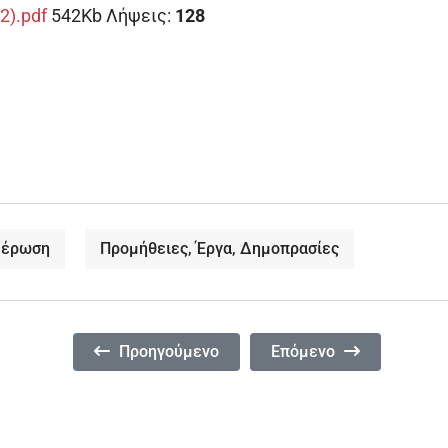
2).pdf
542Kb
Λήψεις:
128
μέρωση
Προμήθειες, Έργα, Δημοπρασίες
Προηγούμενο Άρθρο: Πρόσκληση Υποβολής Προσ
Επόμενο Άρθρο: Επαναλη
Προηγούμενο
Επόμενο