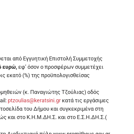
εται από Εγγυητική Επιστολή Συμμετοχής
6 ευρώ,
εφ’ όσον ο προσφέρων συμμετέχει
οις εκατό (%) της προϋπολογισθείσας
ομηθειών (κ. Παναγιώτης Τζούλιας) οδός
il:
ptzoulias@keratsini.gr
κατά τις εργάσιμες
στοσελίδα του Δήμου και συγκεκριμένα στη
ς και στο Κ.Η.Μ.ΔΗ.Σ. και στο Ε.Σ.Η.ΔΗ.Σ.(
τη Διαδικτυακή πύλη www.promitheus.gov.gr