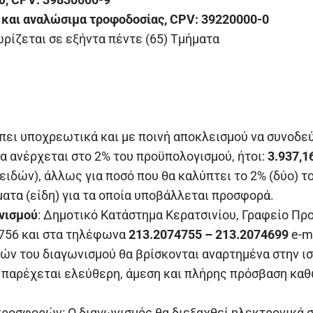
ς και αναλώσιμα τροφοδοσίας, CPV: 39220000-0
ρίζεται σε εξήντα πέντε (65) Τμήματα
ει υποχρεωτικά και με ποινή αποκλεισμού να συνοδεύ
να ανέρχεται στο 2% του προϋπολογισμού, ήτοι:
3.937,1
ειδών), άλλως για ποσό που θα καλύπτει το 2% (δύο) τ
ματα (είδη) για τα οποία υποβάλλεται προσφορά.
νισμού
: Δημοτικό Κατάστημα Κερατσινίου, Γραφείο Πρ
8756 και στα τηλέφωνα
213.2074755 – 213.2074699
e-ma
ών του διαγωνισμού θα βρίσκονται αναρτημένα στην ι
υ παρέχεται ελεύθερη, άμεση και πλήρης πρόσβαση καθώ
οσφορών: Ο διαγωνισμός θα διεξαχθεί ηλεκτρονικά σ