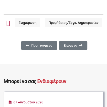
Ενημέρωση
Προμήθειες, Έργα, Δημοπρασίες
Προηγούμενο Άρθρο: Διακήρυξη Δημοπρασίας Για Τ
Επόμενο Άρθρο: Ηλεκτρονικ
Προηγούμενο
Επόμενο
Μπορεί να σας
Ενδιαφέρουν
07 Αυγούστου 2026