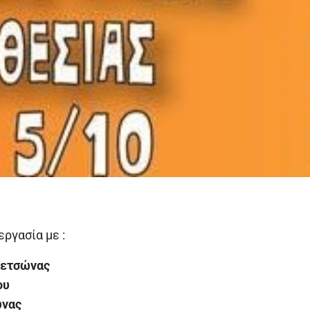
εργασία με :
πετσώνας
ου
ώνας