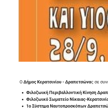
Ο
Δήμος Κερατσινίου - Δραπετσώνα
ς σε συν
Φιλοζωική Περιβαλλοντική Κίνηση Δρα
Φιλοζωικό Σωματείο Νίκαιας-Κερατσινί
1ο Σύστημα Ναυτοπροσκόπων Δραπετσ