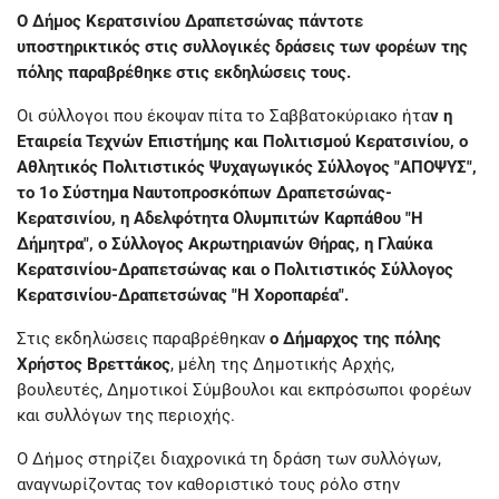
Ο Δήμος Κερατσινίου Δραπετσώνας πάντοτε
υποστηρικτικός στις συλλογικές δράσεις των φορέων της
πόλης παραβρέθηκε στις εκδηλώσεις τους.
Οι σύλλογοι που έκοψαν πίτα το Σαββατοκύριακο ήτα
ν η
Εταιρεία Τεχνών Επιστήμης και Πολιτισμού Κερατσινίου, ο
Αθλητικός Πολιτιστικός Ψυχαγωγικός Σύλλογος "ΑΠΟΨΥΣ",
το 1ο Σύστημα Ναυτοπροσκόπων Δραπετσώνας-
Κερατσινίου, η Αδελφότητα Ολυμπιτών Καρπάθου "Η
Δήμητρα", ο Σύλλογος Ακρωτηριανών Θήρας, η Γλαύκα
Κερατσινίου-Δραπετσώνας και ο Πολιτιστικός Σύλλογος
Κερατσινίου-Δραπετσώνας "Η Χοροπαρέα".
Στις εκδηλώσεις παραβρέθηκαν
ο Δήμαρχος της πόλης
Χρήστος Βρεττάκος
, μέλη της Δημοτικής Αρχής,
βουλευτές, Δημοτικοί Σύμβουλοι και εκπρόσωποι φορέων
και συλλόγων της περιοχής.
Ο Δήμος στηρίζει διαχρονικά τη δράση των συλλόγων,
αναγνωρίζοντας τον καθοριστικό τους ρόλο στην