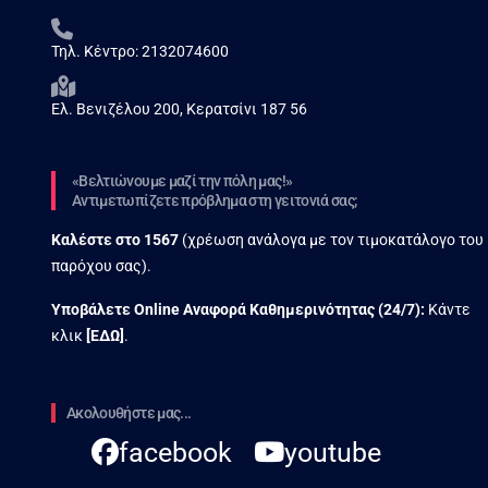
Τηλ. Κέντρο:
2132074600
Ελ. Βενιζέλου 200, Κερατσίνι 187 56
«Βελτιώνουμε μαζί την πόλη μας!»
Αντιμετωπίζετε πρόβλημα στη γειτονιά σας;
Καλέστε στο
1567
(χρέωση ανάλογα με τον τιμοκατάλογο του
παρόχου σας).
Υποβάλετε Online Αναφορά Kαθημερινότητας (24/7):
Κάντε
κλικ
[
ΕΔΩ
]
.
Ακολουθήστε μας...
facebook
youtube