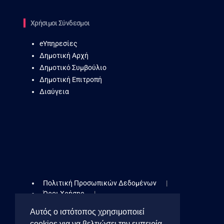
Χρήσιμοι Σύνδεσμοι
eΥπηρεσίες
Δημοτική Αρχή
Δημοτικό Συμβούλιο
Δημοτική Επιτροπή
Διαύγεια
Πολιτική Προσωπικών Δεδομένων
Όροι Χρήσης
Δήλωση Προσβασιμότητας
Αυτός ο ιστότοπος χρησιμοποιεί
Πολιτική Cookies
cookies για να βελτιώσει την εμπειρία