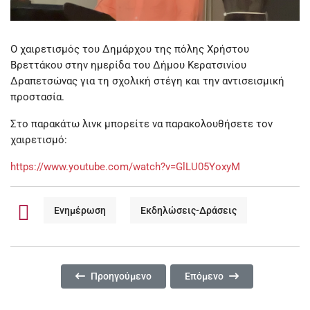
Ο χαιρετισμός του Δημάρχου της πόλης Χρήστου
Βρεττάκου στην ημερίδα του Δήμου Κερατσινίου
Δραπετσώνας για τη σχολική στέγη και την αντισεισμική
προστασία.
Στο παρακάτω λινκ μπορείτε να παρακολουθήσετε τον
χαιρετισμό:
https://www.youtube.com/watch?v=GlLU05YoxyM
Ενημέρωση
Εκδηλώσεις-Δράσεις
Προηγούμενο Άρθρο: 20η ΓΙΟΡΤΗ ΠΑΙΔΙΚΟΥ ΠΑΡΑΜ
Επόμενο Άρθρο: ΒΡΑΒΕΥΣΗ
Προηγούμενο
Επόμενο