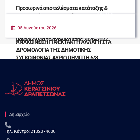
Προσωρινά αποτελέσματα κατάταξης &
απορριπτέων της ανακοίνωσης με ΑΡΙΘΜ.
ΠΡΩΤ. 24946/17-07-2026 για την πρόσληψη
05 Αυγούστου 2026
εκατό (100) καθαριστών/τριων σχολικών
μονάδων για το σχολικό έτος 2026-2027.
ΑΝΑΚΟΙΝΩΣΗ ΓΙΑ ΕΚΤΑΚΤΗ ΑΛΛΑΓΗ ΣΤΑ
ΔΡΟΜΟΛΟΓΙΑ ΤΗΣ ΔΗΜΟΤΙΚΗΣ
ΣΥΓΚΟΙΝΩΝΙΑΣ ΑΥΡΙΟ ΠΕΜΠΤΗ 6/8
Δημαρχείο
Τηλ. Κέντρο:
2132074600