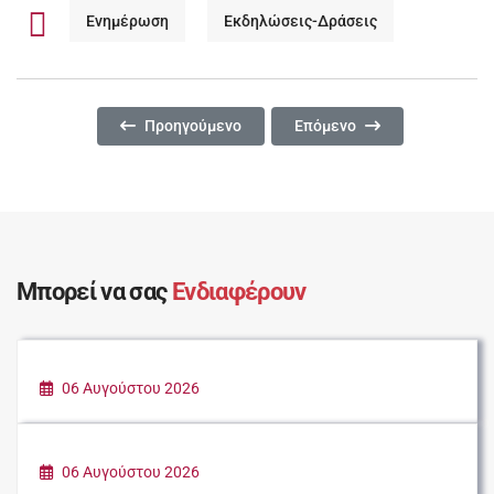
Ενημέρωση
Εκδηλώσεις-Δράσεις
Προηγούμενο Άρθρο: Ο ΔΗΜΟΣ ΚΕΡΑΤΣΙΝΙΟΥ – ΔΡ
Επόμενο Άρθρο: ΚΑΛΟΚΑΙ
Προηγούμενο
Επόμενο
Μπορεί να σας
Ενδιαφέρουν
06 Αυγούστου 2026
ΠΑΡΑΔΟΣΗ ΕΙΔΩΝ ΠΡΩΤΗΣ ΑΝΑΓΚΗΣ ΓΙΑ
ΤΟΥΣ ΠΛΗΓΕΝΤΕΣ ΣΥΝΑΝΘΡΩΠΟΥΣ ΜΑΣ
06 Αυγούστου 2026