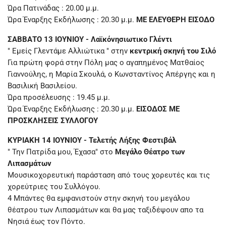
Ώρα Πατινάδας : 20.00 μ.μ.
Ώρα Έναρξης Εκδήλωσης : 20.30 μ.μ.
ΜΕ ΕΛΕΥΘΕΡΗ ΕΙΣΟΔΟ
ΣΑΒΒΑΤΟ 13 ΙΟΥΝΙΟΥ - Λαϊκόνησιωτικο Γλέντι
" Εμείς Γλεντάμε Αλλιώτικα " στην
κεντρική σκηνή του Σιλό
Για πρώτη φορά στην Πόλη μας ο αγαπημένος Ματθαίος
Γιαννούλης, η Μαρία Σκουλά, ο Κωνσταντίνος Απέργης και η
Βασιλική Βασιλείου.
Ώρα προσέλευσης : 19.45 μ.μ.
Ώρα Έναρξης Εκδήλωσης : 20.30 μ.μ.
ΕΙΣΟΔΟΣ ΜΕ
ΠΡΟΣΚΛΗΣΕΙΣ ΣΥΛΛΟΓΟΥ
ΚΥΡΙΑΚΗ 14 ΙΟΥΝΙΟΥ - Τελετής Λήξης Φεστιβάλ
" Την Πατρίδα μου, Έχασα" στο
Μεγάλο Θέατρο των
Λιπασμάτων
Μουσικοχορευτική παράσταση από τους χορευτές και τις
χορεύτριες του Συλλόγου.
4 Μπάντες θα εμφανιστούν στην σκηνή του μεγάλου
θέατρου των Λιπασμάτων και θα μας ταξιδέψουν απο τα
Νησιά έως τον Πόντο.