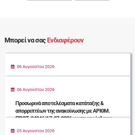
Μπορεί να σας
Ενδιαφέρουν
06 Αυγούστου 2026
ΠΑΡΑΔΟΣΗ ΕΙΔΩΝ ΠΡΩΤΗΣ ΑΝΑΓΚΗΣ ΓΙΑ
ΤΟΥΣ ΠΛΗΓΕΝΤΕΣ ΣΥΝΑΝΘΡΩΠΟΥΣ ΜΑΣ
06 Αυγούστου 2026
Προσωρινά αποτελέσματα κατάταξης &
απορριπτέων της ανακοίνωσης με ΑΡΙΘΜ.
ΠΡΩΤ. 24946/17-07-2026 για την πρόσληψη
εκατό (100) καθαριστών/τριων σχολικών
05 Αυγούστου 2026
μονάδων για το σχολικό έτος 2026-2027.