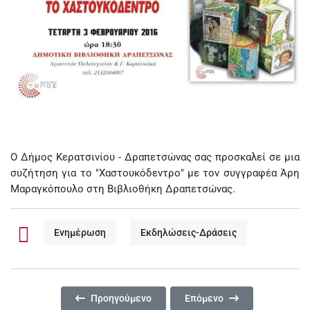
Ο Δήμος Κερατσινίου - Δραπετσώνας σας προσκαλεί σε μια
συζήτηση για το "Χαστουκόδεντρο" με τον συγγραφέα Άρη
Μαραγκόπουλο στη Βιβλιοθήκη Δραπετσώνας.
Ενημέρωση
Εκδηλώσεις-Δράσεις
Προηγούμενο Άρθρο: Κοπή Πίτας Παιγνιοθήκης Δήμ
Επόμενο Άρθρο: ΠΡΟΒΟΛΗ 
Προηγούμενο
Επόμενο