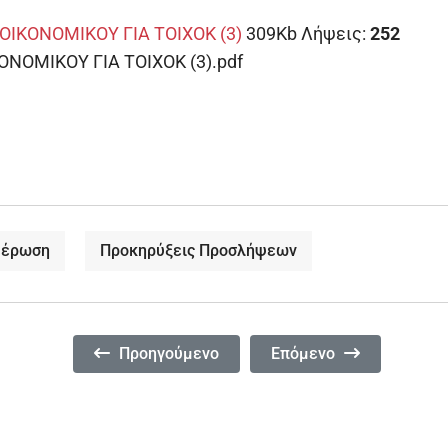
ΙΚΟΝΟΜΙΚΟΥ ΓΙΑ ΤΟΙΧΟΚ (3)
309Kb
Λήψεις:
252
ΝΟΜΙΚΟΥ ΓΙΑ ΤΟΙΧΟΚ (3).pdf
μέρωση
Προκηρύξεις Προσλήψεων
Προηγούμενο Άρθρο: Αναμορφωμένος Πίνακας Κα
Επόμενο Άρθρο: Πίνακα
Προηγούμενο
Επόμενο