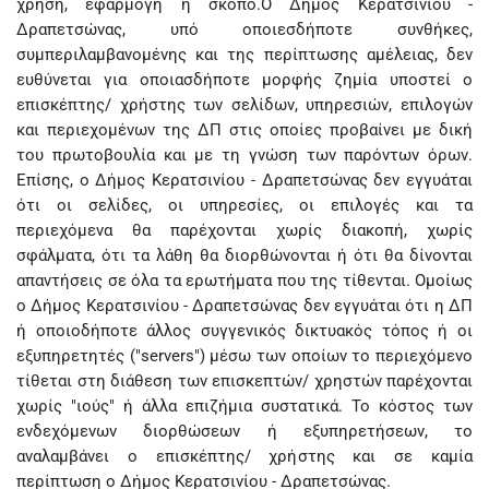
χρήση, εφαρμογή ή σκοπό.Ο Δήμος Κερατσινίου -
Δραπετσώνας, υπό οποιεσδήποτε συνθήκες,
συμπεριλαμβανομένης και της περίπτωσης αμέλειας, δεν
ευθύνεται για οποιασδήποτε μορφής ζημία υποστεί ο
επισκέπτης/ χρήστης των σελίδων, υπηρεσιών, επιλογών
και περιεχομένων της ΔΠ στις οποίες προβαίνει με δική
του πρωτοβουλία και με τη γνώση των παρόντων όρων.
Επίσης, ο Δήμος Κερατσινίου - Δραπετσώνας δεν εγγυάται
ότι οι σελίδες, οι υπηρεσίες, οι επιλογές και τα
περιεχόμενα θα παρέχονται χωρίς διακοπή, χωρίς
σφάλματα, ότι τα λάθη θα διορθώνονται ή ότι θα δίνονται
απαντήσεις σε όλα τα ερωτήματα που της τίθενται. Ομοίως
ο Δήμος Κερατσινίου - Δραπετσώνας δεν εγγυάται ότι η ΔΠ
ή οποιοδήποτε άλλος συγγενικός δικτυακός τόπος ή οι
εξυπηρετητές ("servers") μέσω των οποίων το περιεχόμενο
τίθεται στη διάθεση των επισκεπτών/ χρηστών παρέχονται
χωρίς "ιούς" ή άλλα επιζήμια συστατικά. Το κόστος των
ενδεχόμενων διορθώσεων ή εξυπηρετήσεων, το
αναλαμβάνει ο επισκέπτης/ χρήστης και σε καμία
περίπτωση ο Δήμος Κερατσινίου - Δραπετσώνας.