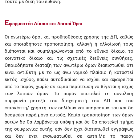
τούτο με δική του ευθύνη.
E
φαρμοστέο Δίκαιο και Λοιποί Όροι
Οι ανωτέρω όροι και προϋποθέσεις χρήσης της ΔΠ, καθώς
και οποιαδήποτε τροποποίηση, αλλαγή ή αλλοίωσή τους
διέπονται και συμπληρώνονται από το εθνικό δίκαιο, το
κοινοτικό δίκαιο και τις σχετικές διεθνείς συνθήκες.
Οποιαδήποτε διάταξη των ανωτέρω όρων διαπιστωθεί ότι
είναι αντίθετη με το ως άνω νομικό πλαίσιο ή καταστεί
εκτός ισχύος, παύει αυτοδικαίως να ισχύει και αφαιρείται
από το παρόν, χωρίς σε καμία περίπτωση να θίγεται η ισχύς
των λοιπών όρων. Το παρόν αποτελεί τη συνολική
συμφωνία μεταξύ του διαχειριστή του ΔΠ και του
επισκέπτη/ χρήστη των σελίδων και υπηρεσιών του και δε
δεσμεύει παρά μόνο αυτούς. Καμία τροποποίηση των όρων
αυτών δε θα λαμβάνεται υπόψη και δε θα αποτελεί τμήμα
της συμφωνίας αυτής, εάν δεν έχει διατυπωθεί εγγράφως
και δεν έχει ενσωματωθεί σε αυτή.Με το παρόν