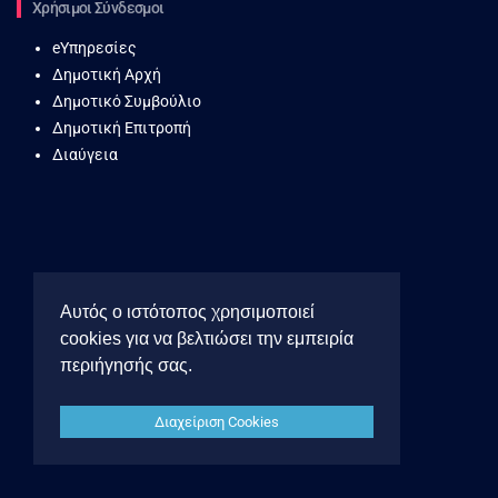
Χρήσιμοι Σύνδεσμοι
eΥπηρεσίες
Δημοτική Αρχή
Δημοτικό Συμβούλιο
Δημοτική Επιτροπή
Διαύγεια
Αυτός ο ιστότοπος χρησιμοποιεί
cookies για να βελτιώσει την εμπειρία
περιήγησής σας.
Πολιτική Προσωπικών Δεδομένων
Όροι Χρήσης
Διαχείριση Cookies
Δήλωση Προσβασιμότητας
Πολιτική Cookies