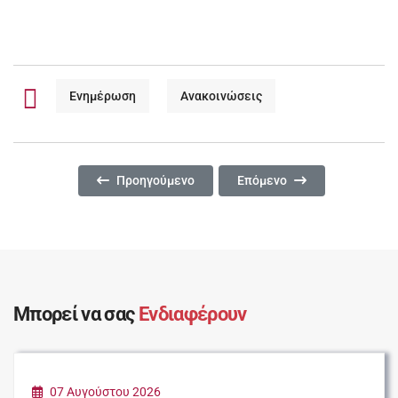
Ενημέρωση
Ανακοινώσεις
Προηγούμενο Άρθρο: ΠΑΡΑΤΑΣΗ ΠΡΟΘΕΣΜΙΑΣ ΥΠΟΒ
Επόμενο Άρθρο: ΠΑΡΑΤΑΣΗ
Προηγούμενο
Επόμενο
Μπορεί να σας
Ενδιαφέρουν
07 Αυγούστου 2026