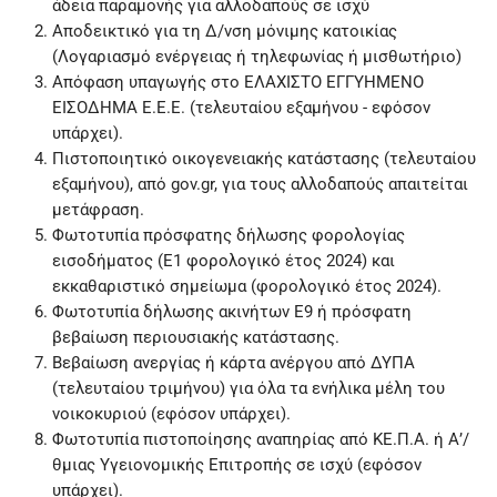
άδεια παραμονής για αλλοδαπούς σε ισχύ
Αποδεικτικό για τη Δ/νση μόνιμης κατοικίας
(Λογαριασμό ενέργειας ή τηλεφωνίας ή μισθωτήριο)
Απόφαση υπαγωγής στο ΕΛΑΧΙΣΤΟ ΕΓΓΥΗΜΕΝΟ
ΕΙΣΟΔΗΜΑ Ε.Ε.Ε. (τελευταίου εξαμήνου - εφόσον
υπάρχει).
Πιστοποιητικό οικογενειακής κατάστασης (τελευταίου
εξαμήνου), από gov.gr, για τους αλλοδαπούς απαιτείται
μετάφραση.
Φωτοτυπία πρόσφατης δήλωσης φορολογίας
εισοδήματος (Ε1 φορολογικό έτος 2024) και
εκκαθαριστικό σημείωμα (φορολογικό έτος 2024).
Φωτοτυπία δήλωσης ακινήτων Ε9 ή πρόσφατη
βεβαίωση περιουσιακής κατάστασης.
Βεβαίωση ανεργίας ή κάρτα ανέργου από ΔΥΠΑ
(τελευταίου τριμήνου) για όλα τα ενήλικα μέλη του
νοικοκυριού (εφόσον υπάρχει).
Φωτοτυπία πιστοποίησης αναπηρίας από ΚΕ.Π.Α. ή Α’/
θμιας Υγειονομικής Επιτροπής σε ισχύ (εφόσον
υπάρχει).