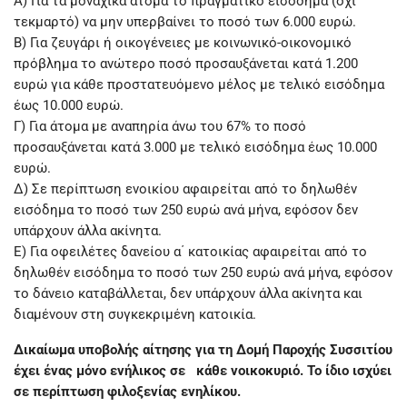
Α) Για τα μοναχικά άτομα το πραγματικό εισόδημα (όχι
τεκμαρτό) να μην υπερβαίνει το ποσό των 6.000 ευρώ.
Β) Για ζευγάρι ή οικογένειες με κοινωνικό-οικονομικό
πρόβλημα το ανώτερο ποσό προσαυξάνεται κατά 1.200
ευρώ για κάθε προστατευόμενο μέλος με τελικό εισόδημα
έως 10.000 ευρώ.
Γ) Για άτομα με αναπηρία άνω του 67% το ποσό
προσαυξάνεται κατά 3.000 με τελικό εισόδημα έως 10.000
ευρώ.
Δ) Σε περίπτωση ενοικίου αφαιρείται από το δηλωθέν
εισόδημα το ποσό των 250 ευρώ ανά μήνα, εφόσον δεν
υπάρχουν άλλα ακίνητα.
Ε) Για οφειλέτες δανείου α΄ κατοικίας αφαιρείται από το
δηλωθέν εισόδημα το ποσό των 250 ευρώ ανά μήνα, εφόσον
το δάνειο καταβάλλεται, δεν υπάρχουν άλλα ακίνητα και
διαμένουν στη συγκεκριμένη κατοικία.
Δικαίωμα υποβολής αίτησης για τη Δομή Παροχής Συσσιτίου
έχει ένας μόνο ενήλικος σε κάθε νοικοκυριό. Το ίδιο ισχύει
σε περίπτωση φιλοξενίας ενηλίκου.