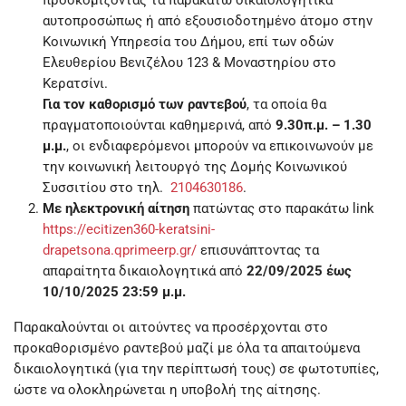
προσκομίζοντας τα παρακάτω δικαιολογητικά
αυτοπροσώπως ή από εξουσιοδοτημένο άτομο στην
Κοινωνική Υπηρεσία του Δήμου, επί των οδών
Ελευθερίου Βενιζέλου 123 & Μοναστηρίου στο
Κερατσίνι.
Για τον καθορισμό των ραντεβού
, τα οποία θα
πραγματοποιούνται καθημερινά, από
9.30π.μ. – 1.30
μ.μ.
, οι ενδιαφερόμενοι μπορούν να επικοινωνούν με
την κοινωνική λειτουργό της Δομής Κοινωνικού
Συσσιτίου στο τηλ.
2104630186
.
Mε ηλεκτρονική αίτηση
πατώντας στο παρακάτω link
https://ecitizen360-keratsini-
drapetsona.qprimeerp.gr/
επισυνάπτοντας τα
απαραίτητα δικαιολογητικά από
22/09/2025 έως
10/10/2025 23:59 μ.μ.
Παρακαλούνται οι αιτούντες να προσέρχονται στο
προκαθορισμένο ραντεβού μαζί με όλα τα απαιτούμενα
δικαιολογητικά (για την περίπτωσή τους) σε φωτοτυπίες,
ώστε να ολοκληρώνεται η υποβολή της αίτησης.