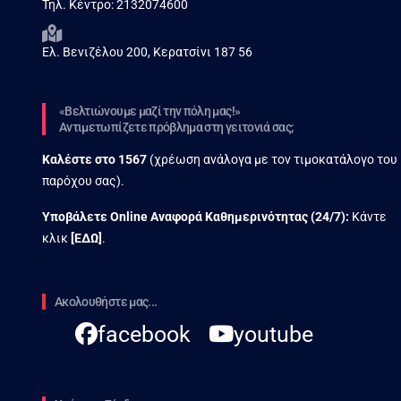
Τηλ. Κέντρο:
2132074600
Ελ. Βενιζέλου 200, Κερατσίνι 187 56
«Βελτιώνουμε μαζί την πόλη μας!»
Αντιμετωπίζετε πρόβλημα στη γειτονιά σας;
Καλέστε στο
1567
(χρέωση ανάλογα με τον τιμοκατάλογο του
παρόχου σας).
Υποβάλετε Online Αναφορά Kαθημερινότητας (24/7):
Κάντε
κλικ
[
ΕΔΩ
]
.
Ακολουθήστε μας...
facebook
youtube