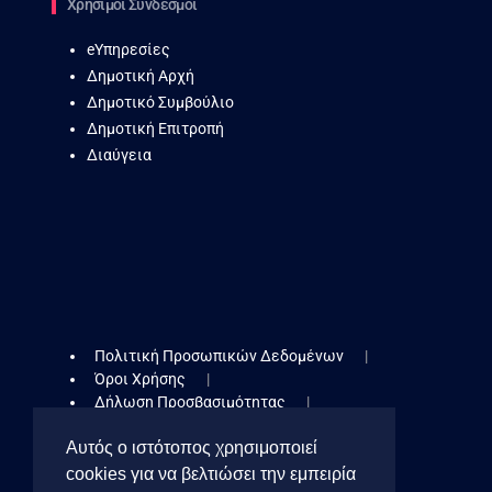
Χρήσιμοι Σύνδεσμοι
eΥπηρεσίες
Δημοτική Αρχή
Δημοτικό Συμβούλιο
Δημοτική Επιτροπή
Διαύγεια
Πολιτική Προσωπικών Δεδομένων
Όροι Χρήσης
Δήλωση Προσβασιμότητας
Πολιτική Cookies
Αυτός ο ιστότοπος χρησιμοποιεί
Cookies Toolbar
cookies για να βελτιώσει την εμπειρία