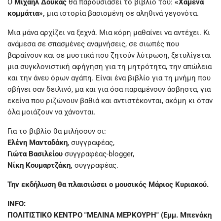
Ο
Μιχαήλ Δούκας
θα παρουσιάσει το βιβλίο του:
«Χαμένα
κομμάτια»,
μια ιστορία βασισμένη σε αληθινά γεγονότα.
Μια μάνα αρχίζει να ξεχνά. Μια κόρη μαθαίνει να αντέχει. Κι
ανάμεσα σε σπασμένες αναμνήσεις, σε σιωπές που
βαραίνουν και σε μυστικά που ζητούν λύτρωση, ξετυλίγεται
μια συγκλονιστική αφήγηση για τη μητρότητα, την απώλεια
και την άνευ όρων αγάπη. Είναι ένα βιβλίο για τη μνήμη που
σβήνει σαν δειλινό, μα και για όσα παραμένουν άσβηστα, για
εκείνα που ριζώνουν βαθιά και αντιστέκονται, ακόμη κι όταν
όλα μοιάζουν να χάνονται.
Για το βιβλίο θα μιλήσουν οι:
Ελένη Μανταδάκη
, συγγραφέας,
Γιώτα Βασιλείου
συγγραφέας-blogger,
Νίκη Κουμαρτζάκη,
συγγραφέας.
Την εκδήλωση θα πλαισιώσει ο μουσικός Μάριος Κυριακού.
INFO:
ΠΟΛΙΤΙΣΤΙΚΟ ΚΕΝΤΡΟ "ΜΕΛΙΝΑ ΜΕΡΚΟΥΡΗ" (Εμμ. Μπενάκη