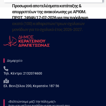
Προσωρινά αποτελέσματα κατάταξης &
απορριπτέων της ανακοίνωσης με ΑΡΙΘΜ.
ΠΡΩΤ. 24946/17-07-2026 για την πρόσληψη
εκατό (100) καθαριστών/τριων σχολικών
μονάδων για το σχολικό έτος 2026-2027.
Δημαρχείο
Τηλ. Κέντρο:
2132074600
Ελ. Βενιζέλου 200, Κερατσίνι 187 56
«Βελτιώνουμε μαζί την πόλη μας!»
Αντιμετωπίζετε πρόβλημα στη γειτονιά σας;