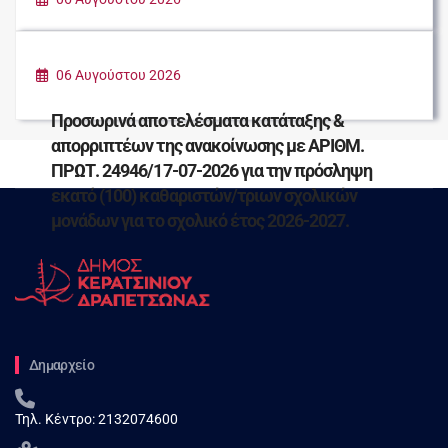
ΠΑΡΑΔΟΣΗ ΕΙΔΩΝ ΠΡΩΤΗΣ ΑΝΑΓΚΗΣ ΓΙΑ
ΤΟΥΣ ΠΛΗΓΕΝΤΕΣ ΣΥΝΑΝΘΡΩΠΟΥΣ ΜΑΣ
06 Αυγούστου 2026
Προσωρινά αποτελέσματα κατάταξης &
απορριπτέων της ανακοίνωσης με ΑΡΙΘΜ.
ΠΡΩΤ. 24946/17-07-2026 για την πρόσληψη
εκατό (100) καθαριστών/τριων σχολικών
μονάδων για το σχολικό έτος 2026-2027.
Δημαρχείο
Τηλ. Κέντρο:
2132074600