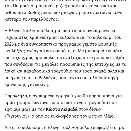
του Πειραιά, οι μουσικές ρίζες αποκτούν κοινωνικό και
ανθρώπινο βάθος μέσα από μια φωνή που ανασταίνει κάθε
κύτταρο του παρελθόντος.
Η Ελένη Τσαλιγοπούλου, μία από τις πιο αγαπημένες και
ξεχωριστές ερμηνεύτριες, καλωσορίζει το καλοκαίρι του
2026 με ένα συναρπαστικό πρόγραμμα γεμάτο μουσικές
εκπλήξεις, ενέργεια και αμεσότητα. Με μια πορεία γεμάτη
επιτυχίες, μας προσκαλεί σε ένα ξεχωριστό μουσικό ταξίδι
που συνδυάζει τις μεγάλες προσωπικές της επιτυχίες με τα
λαϊκά και παραδοσιακά τραγούδια που τόσο αγαπά, αλλά και
με ήχους από τα Βαλκάνια, που πάντα αποτελούσαν πηγή
έμπνευσης για εκείνη.
Παράλληλα, η αγαπημένη ερμηνεύτρια θα παρουσιάσει για
πρώτη φορά ζωντανά κάποια από τα νέα τραγούδια που
έφτιαξε μαζί με τον
Κώστα Λειβαδά
στον δίσκο
«Ριγιούνιον», ο οποίος κυκλοφόρησε τον φετινό Μάιο.
Αυτό το καλοκαίρι, η Ελένη Τσαλιγοπούλου εμφανίζεται με