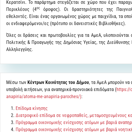
Κερατσίνι. Το παράρτημα στεγάζεται σε χώρο που έχει παραχ
ος
Περικλέους (4
όροφος). Οι δραστηριότητες της Παιγνιο
εθελοντές. Είναι ένας οργανωμένος χώρος με παιχνίδια, τα οπο
οι ενδιαφερόμενοι/ες (πρότυπο οι δανειστικές Βιβλιοθήκες).
Όλες οι δράσεις και πρωτοβουλίες για τα ΑμεΑ, υλοποιούνται
Πολιτικής & Προαγωγής της Δημόσιας Υγείας, της Διεύθυνσης
Αλληλεγγύης.
Μέσω των
Κέντρων Κοινότητας του Δήμου
, τα ΑμεΑ μπορούν να 
υποβολή αιτήσεων, για αναπηρικά-προνοιακά επιδόματα (
https:/
anapiria/atoma-me-anapiria-paroches/
)
:
Επίδομα κίνησης
Διατροφικό επίδομα σε νεφροπαθείς, μεταμοσχευμένους καρ
Πρόγραμμα οικονομικής ενίσχυσης ατόμων με βαριά αναπηρ
Πρόγραμμα οικονομικής ενίσχυσης ατόμων με βαριά νοητικ