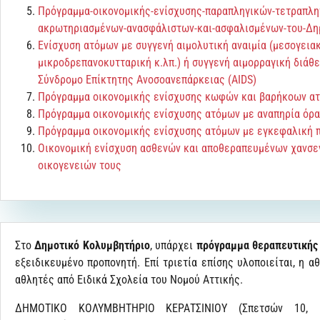
Πρόγραμμα-οικονομικής-ενίσχυσης-παραπληγικών-τετραπλη
ακρωτηριασμένων-ανασφάλιστων-και-ασφαλισμένων-του-Δη
Ενίσχυση ατόμων με συγγενή αιμολυτική αναιμία (μεσογεια
μικροδρεπανοκυτταρική κ.λπ.) ή συγγενή αιμορραγική διάθεσ
Σύνδρομο Επίκτητης Ανοσοανεπάρκειας (AIDS)
Πρόγραμμα οικονομικής ενίσχυσης κωφών και βαρήκοων α
Πρόγραμμα οικονομικής ενίσχυσης ατόμων με αναπηρία όρ
Πρόγραμμα οικονομικής ενίσχυσης ατόμων με εγκεφαλική 
Οικονομική ενίσχυση ασθενών και αποθεραπευμένων χανσε
οικογενειών τους
Στο
Δημοτικό Κολυμβητήριο
, υπάρχει
πρόγραμμα θεραπευτικής
εξειδικευμένο προπονητή. Επί τριετία επίσης υλοποιείται, η 
αθλητές από Ειδικά Σχολεία του Νομού Αττικής.
ΔΗΜΟΤΙΚΟ ΚΟΛΥΜΒΗΤΗΡΙΟ ΚΕΡΑΤΣΙΝΙΟΥ (Σπετσών 10, Κ