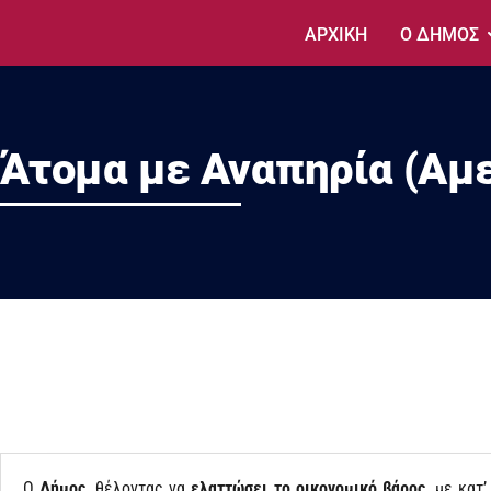
ΑΡΧΙΚΗ
Ο ΔΗΜΟΣ
Άτομα με Αναπηρία (Αμ
Ο
Δήμος
, θέλοντας να
ελαττώσει το οικονομικό βάρος
, με κατ