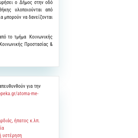
ωρήσει ο Δήμος στην οδό
θήκης υλοποιούνται από
ία μπορούν να δανείζονται
 από το τμήμα Κοινωνικής
 Κοινωνικής Προστασίας &
απευθυνθούν για την
/opeka.gr/atoma-me-
διάς, ήπατος κ.λπ.
ία
ή υστέρηση