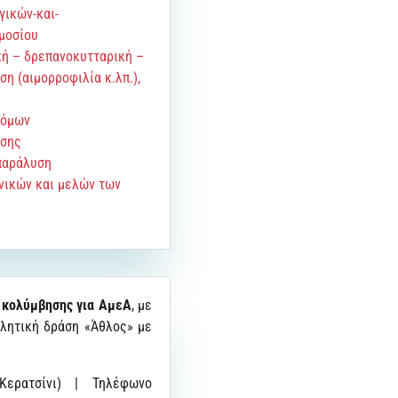
γικών-και-
μοσίου
κή – δρεπανοκυτταρική –
η (αιμορροφιλία κ.λπ.),
τόμων
ασης
παράλυση
νικών και μελών των
 κολύμβησης για ΑμεΑ
, με
αθλητική δράση «Άθλος» με
ερατσίνι) | Τηλέφωνο